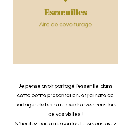
11h30 - 14h00
Escœuilles
Lun. au Ven.
Escœuilles
Aire de covoiturage
Je pense avoir partagé l’essentiel dans
cette petite présentation, et j’ai hâte de
partager de bons moments avec vous lors
de vos visites !
N’hésitez pas à me contacter si vous avez